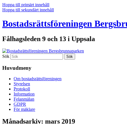
Hoppa till primärt innehåll
Hoppa till sekundärt innehåll
Bostadsrättsföreningen Bergsb
Fålhagsleden 9 och 13 i Uppsala
Sök
Huvudmeny
Om bostadsrättsföreningen
Styrelsen
Protokoll
Information
Felanmälan
GDPR
För mäklare
Månadsarkiv:
mars 2019