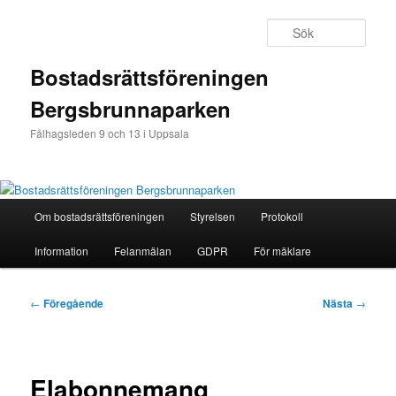
Hoppa
till
Sök
primärt
innehåll
Bostadsrättsföreningen
Bergsbrunnaparken
Fålhagsleden 9 och 13 i Uppsala
Huvudmeny
Om bostadsrättsföreningen
Styrelsen
Protokoll
Information
Felanmälan
GDPR
För mäklare
Inläggsnavigering
←
Föregående
Nästa
→
Elabonnemang