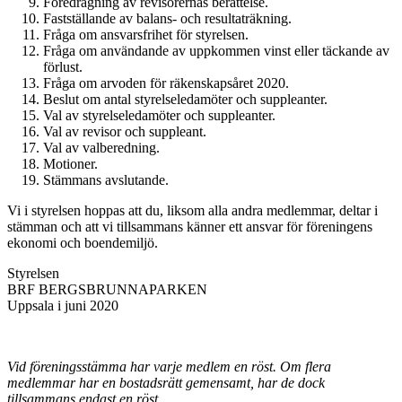
Föredragning av revisorernas berättelse.
Fastställande av balans- och resultaträkning.
Fråga om ansvarsfrihet för styrelsen.
Fråga om användande av uppkommen vinst eller täckande av
förlust.
Fråga om arvoden för räkenskapsåret 2020.
Beslut om antal styrelseledamöter och suppleanter.
Val av styrelseledamöter och suppleanter.
Val av revisor och suppleant.
Val av valberedning.
Motioner.
Stämmans avslutande.
Vi i styrelsen hoppas att du, liksom alla andra medlemmar, deltar i
stämman och att vi tillsammans känner ett ansvar för föreningens
ekonomi och boendemiljö.
Styrelsen
BRF BERGSBRUNNAPARKEN
Uppsala i juni 2020
Vid föreningsstämma har varje medlem en röst. Om flera
medlemmar har en bostadsrätt gemensamt, har de dock
tillsammans endast en röst.