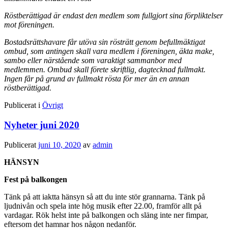
Röstberättigad är endast den medlem som fullgjort sina förpliktelser
mot föreningen.
Bostadsrättshavare får utöva sin rösträtt genom befullmäktigat
ombud, som antingen skall vara medlem i föreningen, äkta make,
sambo eller närstående som varaktigt sammanbor med
medlemmen. Ombud skall förete skriftlig, dagtecknad fullmakt.
Ingen får på grund av fullmakt rösta för mer än en annan
röstberättigad.
Publicerat i
Övrigt
Nyheter juni 2020
Publicerat
juni 10, 2020
av
admin
HÄNSYN
Fest på balkongen
Tänk på att iaktta hänsyn så att du inte stör grannarna.
Tänk på
ljudnivån och spela inte hög musik efter 22.00, framför allt på
vardagar.
Rök helst inte på balkongen och släng inte ner fimpar,
eftersom det hamnar hos någon nedanför.