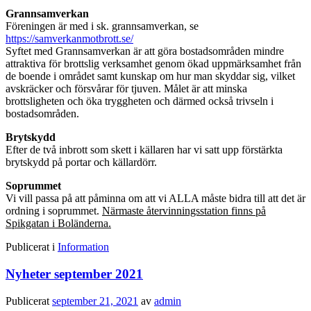
Grannsamverkan
Föreningen är med i sk. grannsamverkan, se
https://samverkanmotbrott.se/
Syftet med Grannsamverkan är att göra bostadsområden mindre
attraktiva för brottslig verksamhet genom ökad uppmärksamhet från
de boende i området samt kunskap om hur man skyddar sig, vilket
avskräcker och försvårar för tjuven. Målet är att minska
brottsligheten och öka tryggheten och därmed också trivseln i
bostadsområden.
Brytskydd
Efter de två inbrott som skett i källaren har vi satt upp förstärkta
brytskydd på portar och källardörr.
Soprummet
Vi vill passa på att påminna om att vi ALLA måste bidra till att det är
ordning i soprummet.
Närmaste återvinningsstation finns på
Spikgatan i Boländerna.
Publicerat i
Information
Nyheter september 2021
Publicerat
september 21, 2021
av
admin