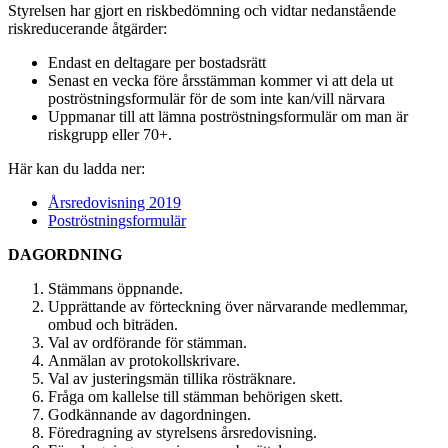
Styrelsen har gjort en riskbedömning och vidtar nedanstående
riskreducerande åtgärder:
Endast en deltagare per bostadsrätt
Senast en vecka före årsstämman kommer vi att dela ut
poströstningsformulär för de som inte kan/vill närvara
Uppmanar till att lämna poströstningsformulär om man är
riskgrupp eller 70+.
Här kan du ladda ner:
Årsredovisning 2019
Poströstningsformulär
DAGORDNING
Stämmans öppnande.
Upprättande av förteckning över närvarande medlemmar,
ombud och biträden.
Val av ordförande för stämman.
Anmälan av protokollskrivare.
Val av justeringsmän tillika rösträknare.
Fråga om kallelse till stämman behörigen skett.
Godkännande av dagordningen.
Föredragning av styrelsens årsredovisning.