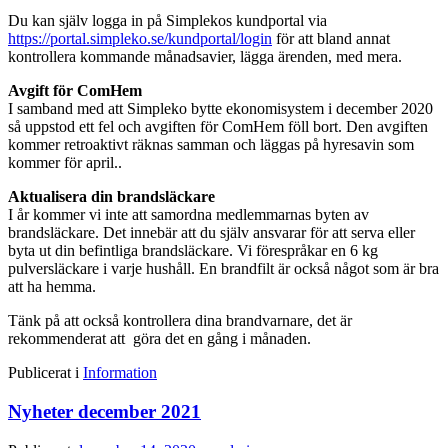
Du kan själv logga in på Simplekos kundportal via
https://portal.simpleko.se/kundportal/login
för att bland annat
kontrollera kommande månadsavier, lägga ärenden, med mera.
Avgift för ComHem
I samband med att Simpleko bytte ekonomisystem i december 2020
så uppstod ett fel och avgiften för ComHem föll bort. Den avgiften
kommer retroaktivt räknas samman och läggas på hyresavin som
kommer för april..
Aktualisera din brandsläckare
I år kommer vi inte att samordna medlemmarnas byten av
brandsläckare. Det innebär att du själv ansvarar för att serva eller
byta ut din befintliga brandsläckare. Vi förespråkar en 6 kg
pulversläckare i varje hushåll. En brandfilt är också något som är bra
att ha hemma.
Tänk på att också kontrollera dina brandvarnare, det är
rekommenderat att göra det en gång i månaden.
Publicerat i
Information
Nyheter december 2021