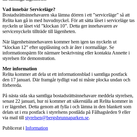
Vad innebär Serviceläge?
Bostadsrättsinnehavaren ska lämna dörren i ett ”serviceläge” så att
Relita kan gå in med huvudnyckel. För att sätta låset i serviceläge tas
nyckeln ur låset vid ”klockan 10”. Detta ger innehavaren av
servicenyckeln tillträde till lägenheten.
När lägenhetsinnehavaren kommer hem igen tas nyckeln ut
“klockan 12” efter upplåsning och är åter i normalläge. Se
informationspärm för närmare beskrivning eller kontakta Annette i
styrelsen för demonstration.
Mer information
Relita kommer att dela ut ett informationsblad i samtliga postfack
den 17 januari. Där framgår tydligt vad ni måste plocka undan och
förbereda.
På nästa sida ska samtliga bostadsrättsinnehavare meddela styrelsen,
senast 22 januari, hur ni kommer att säkerställa att Relita kommer in
i er lägenhet. Detta genom att fylla i och lämna in den blankett som
delats ut i era postfack i styrelsens postlåda på Fålhagsleden 9 eller
via mail till
styrelsen@bergsbrunnaparken.se
.
Publicerat i
Information