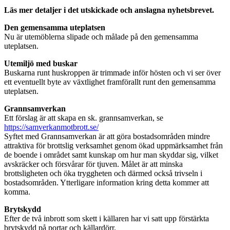
Läs mer detaljer i det utskickade och anslagna nyhetsbrevet.
Den gemensamma uteplatsen
Nu är utemöblerna slipade och målade på den gemensamma
uteplatsen.
Utemiljö med buskar
Buskarna runt huskroppen är trimmade inför hösten och vi ser över
ett eventuellt byte av växtlighet framförallt runt den gemensamma
uteplatsen.
Grannsamverkan
Ett förslag är att skapa en sk. grannsamverkan, se
https://samverkanmotbrott.se/
Syftet med Grannsamverkan är att göra bostadsområden mindre
attraktiva för brottslig verksamhet genom ökad uppmärksamhet från
de boende i området samt kunskap om hur man skyddar sig, vilket
avskräcker och försvårar för tjuven. Målet är att minska
brottsligheten och öka tryggheten och därmed också trivseln i
bostadsområden. Ytterligare information kring detta kommer att
komma.
Brytskydd
Efter de två inbrott som skett i källaren har vi satt upp förstärkta
brytskydd på portar och källardörr.