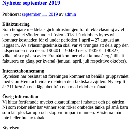
Nyheter september 2019
Publicerat
september 11, 2019
av
admin
Elfakturering
Som tidigare meddelats gick utrustningen för direktavläsning av el
per lägenhet sönder under hösten 2018. På oktobers hyresavi
kommer kostnaden för el under perioden 1 april – 27 augusti att
läggas in. Av avläsningstekniska skäl var vi tvungna att dela upp den
tidsperioden i två delar: 190401–190430 resp. 190501–190827,
vilket ni ser på era avier. Framåt kommer vi att kunna återgå till att
fakturera en gång per kvartal (januari, april, juli respektive oktober).
Internetabonnemang
Styrelsen har beslutat att föreningen kommer att behålla gruppavtalet
med ComHem och vidare debitera den faktiska avgiften. Ny avgift
är 211 kr/mån och lägenhet från och med oktober månad.
Övrig information
Vi hittar fortfarande mycket cigarettfimpar i rabatter och på gården.
Ni som röker eller har vänner som röker ombedes tänka på små barn
som lätt plockar upp och stoppar fimpar i munnen. Växterna mår
inte heller bra av tobak.
Styrelsen