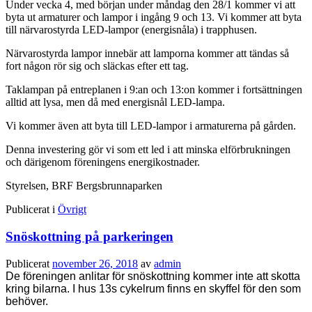
Under vecka 4, med början under måndag den 28/1 kommer vi att
byta ut armaturer och lampor i ingång 9 och 13. Vi kommer att byta
till närvarostyrda LED-lampor (energisnåla) i trapphusen.
Närvarostyrda lampor innebär att lamporna kommer att tändas så
fort någon rör sig och släckas efter ett tag.
Taklampan på entreplanen i 9:an och 13:on kommer i fortsättningen
alltid att lysa, men då med energisnål LED-lampa.
Vi kommer även att byta till LED-lampor i armaturerna på gården.
Denna investering gör vi som ett led i att minska elförbrukningen
och därigenom föreningens energikostnader.
Styrelsen, BRF Bergsbrunnaparken
Publicerat i
Övrigt
Snöskottning på parkeringen
Publicerat
november 26, 2018
av
admin
De föreningen anlitar för snöskottning kommer inte att skotta
kring bilarna. I hus 13s cykelrum finns en skyffel för den som
behöver.