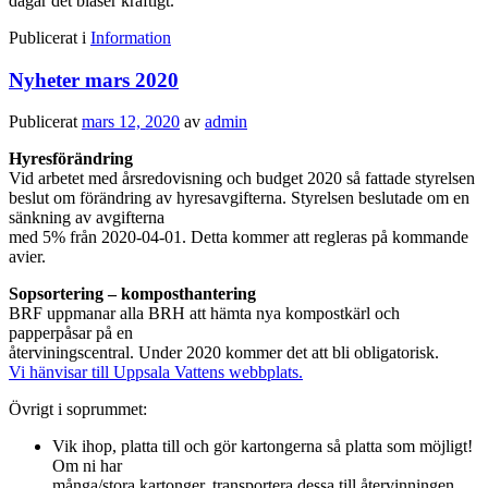
dagar det blåser kraftigt.
Publicerat i
Information
Nyheter mars 2020
Publicerat
mars 12, 2020
av
admin
Hyresförändring
Vid arbetet med årsredovisning och budget 2020 så fattade styrelsen
beslut om förändring av hyresavgifterna. Styrelsen beslutade om en
sänkning av avgifterna
med 5% från 2020-04-01. Detta kommer att regleras på kommande
avier.
Sopsortering – komposthantering
BRF uppmanar alla BRH att hämta nya kompostkärl och
papperpåsar på en
återviningscentral. Under 2020 kommer det att bli obligatorisk.
Vi hänvisar till Uppsala Vattens webbplats.
Övrigt i soprummet:
Vik ihop, platta till och gör kartongerna så platta som möjligt!
Om ni har
många/stora kartonger, transportera dessa till återvinningen.