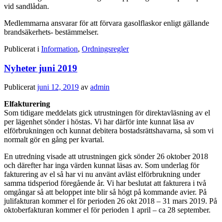
vid sandlådan.
Medlemmarna ansvarar för att förvara gasolflaskor enligt gällande
brandsäkerhets- bestämmelser.
Publicerat i
Information
,
Ordningsregler
Nyheter juni 2019
Publicerat
juni 12, 2019
av
admin
Elfakturering
Som tidigare meddelats gick utrustningen för direktavläsning av el
per lägenhet sönder i höstas. Vi har därför inte kunnat läsa av
elförbrukningen och kunnat debitera bostadsrättshavarna, så som vi
normalt gör en gång per kvartal.
En utredning visade att utrustningen gick sönder 26 oktober 2018
och därefter har inga värden kunnat läsas av. Som underlag för
fakturering av el så har vi nu använt avläst elförbrukning under
samma tidsperiod föregående år. Vi har beslutat att fakturera i två
omgångar så att beloppet inte blir så högt på kommande avier. På
julifakturan kommer el för perioden 26 okt 2018 – 31 mars 2019. På
oktoberfakturan kommer el för perioden 1 april – ca 28 september.