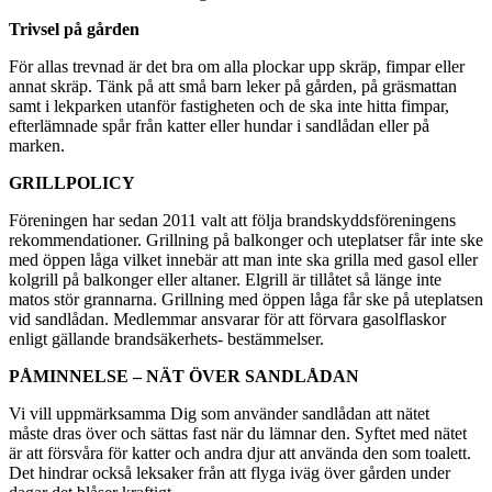
Trivsel på gården
För allas trevnad är det bra om alla plockar upp skräp, fimpar eller
annat skräp. T
änk på att små barn leker på gården, på gräsmattan
samt i lekparken utanför fastigheten och de ska inte hitta fimpar,
efterlämnade spår från katter eller hundar i sandlådan eller på
marken.
GRILLPOLICY
Föreningen har sedan 2011 valt att följa brandskyddsföreningens
rekommendationer. Grillning på balkonger och uteplatser får inte ske
med öppen låga vilket innebär att man inte ska grilla med gasol eller
kolgrill på balkonger eller altaner. Elgrill är tillåtet så länge inte
matos stör grannarna. Grillning med öppen låga får ske på uteplatsen
vid sandlådan.
Medlemmar ansvarar för att förvara gasolflaskor
enligt gällande brandsäkerhets- bestämmelser.
PÅMINNELSE – NÄT ÖVER SANDLÅDAN
Vi vill uppmärksamma Dig som använder sandlådan att nätet
måste dras över och sättas fast när du lämnar den. Syftet med nätet
är att försvåra för katter och andra djur att använda den som toalett.
Det hindrar också leksaker från att flyga iväg över gården under