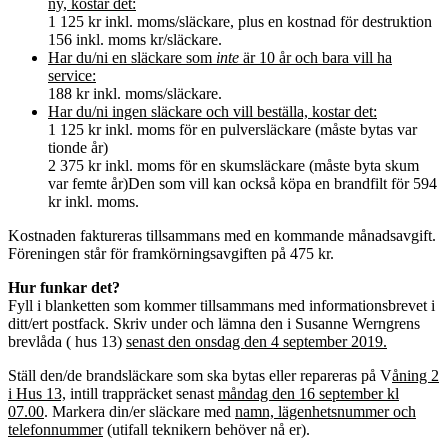
ny, kostar det:
1 125 kr inkl. moms/släckare, plus en kostnad för destruktion
156 inkl. moms kr/släckare.
Har du/ni en släckare som
inte
är 10 år och bara vill ha
service:
188 kr inkl. moms/släckare.
Har du/ni ingen släckare och vill beställa, kostar det:
1 125 kr inkl. moms för en pulversläckare (måste bytas var
tionde år)
2 375 kr inkl. moms för en skumsläckare (måste byta skum
var femte år)Den som vill kan också köpa en brandfilt för 594
kr inkl. moms.
Kostnaden faktureras tillsammans med en kommande månadsavgift.
Föreningen står för framkörningsavgiften på 475 kr.
Hur funkar det?
Fyll i blanketten som kommer tillsammans med informationsbrevet i
ditt/ert postfack. Skriv under och lämna den i Susanne Werngrens
brevlåda ( hus 13)
senast den onsdag den 4 september 2019.
Ställ den/de brandsläckare som ska bytas eller repareras på V
åning 2
i Hus 13,
intill trappräcket senast
måndag den 16 september kl
07.00
. Markera din/er släckare med
namn, lägenhetsnummer och
telefonnummer
(utifall teknikern behöver nå er).