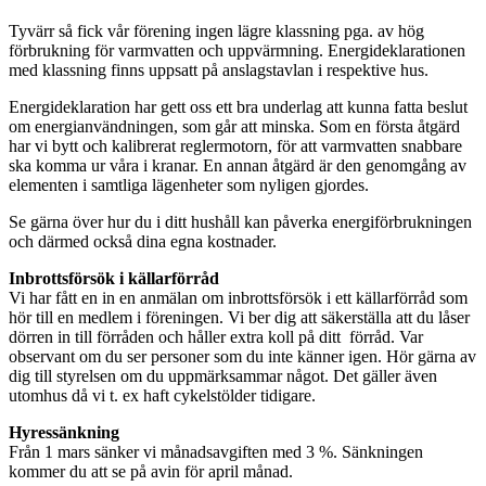
Tyvärr så fick vår förening ingen lägre klassning pga. av hög
förbrukning för varmvatten och uppvärmning. Energideklarationen
med klassning finns uppsatt på anslagstavlan i respektive hus.
Energideklaration har gett oss ett bra underlag att kunna fatta beslut
om energianvändningen, som går att minska. Som en första åtgärd
har vi bytt och kalibrerat reglermotorn, för att varmvatten snabbare
ska komma ur våra i kranar. En annan åtgärd är den genomgång av
elementen i samtliga lägenheter som nyligen gjordes.
Se gärna över hur du i ditt hushåll kan påverka energiförbrukningen
och därmed också dina egna kostnader.
Inbrottsförsök i källarförråd
Vi har fått en in en anmälan om inbrottsförsök i ett källarförråd som
hör till en medlem i föreningen. Vi ber dig att säkerställa att du låser
dörren in till förråden och håller extra koll på ditt förråd. Var
observant om du ser personer som du inte känner igen. Hör gärna av
dig till styrelsen om du uppmärksammar något. Det gäller även
utomhus då vi t. ex haft cykelstölder tidigare.
Hyressänkning
Från 1 mars sänker vi månadsavgiften med 3 %. Sänkningen
kommer du att se på avin för april månad.