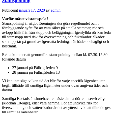
Stamspolning
Publicerat
januari 17, 2020
av
admin
Varför måste vi stamspola?
Stamspolning är något föreningen ska göra regelbundet och i
förebyggande syfte för att vara säker på att alla stammar, rör och
avlopp hålls fria från stopp och beläggningar. Igenfyllda rör kan leda
till stamstopp med risk för översvämning och fuktskador. Skador
som uppstår på grund av igensatta ledningar är både obehagligt och
kostsamt.
Relita kommer att genomföra stamspolning mellan kl. 07.30-15.30
följande datum
27 januari på Fålhagsleden 9
28 januari på Fålhagsleden 13
Vi kan inte säga vilken tid det blir för varje specifik lägenhet utan
begär tillträde till samtliga lägenheter under ovan angivna tider och
datum.
Samtliga Bostadsrättsinnehavare måste lämna dörren i serviceläge
(klockan 10-läge), eller vara hemma. För att undvika risk för
översvämning och vattenskador är det av yttersta vikt att tillträde ges
till samtliga lägenheter.