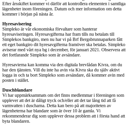
Efter årsskiftet kommer vi därför att kontrollera elementen i samtliga
lägenheter inom föreningen. Datum och mer information om detta
kommer i början på nästa år.
Hyresavisering
Simpleko är vår ekonomiska förvaltare som hanterar
hyresaviseringen. Hyresavgifterna har fram tills nu betalats till
Simplekos bankgiro, men nu har vi på Brf Bergsbrunnaparken fått
ett eget bankgiro dit hyresavgifterna framöver ska betalas. Simpleko
aviserar med vårt nya bg i december, för januari 2021.
Observera att
det fortfarande Simpleko som är avsändare
.
Hyresavierna kan komma via den digitala brevlådan Kivra, om du
har den tjänsten. Vill du inte ha avin via Kivra ska du själv aktivt
logga in och ta bort Simpleko som avsändare, då kommer avin med
posten i stället.
Duschblandare
Vi har uppmärksammats om det finns medlemmar i föreningen som
upplever att det är dåligt tryck och/eller att det tar lång tid att få
varmvatten i duscharna. Detta kan bero på att majoriteten av
lägenheterna har blandare som är över 10 år gamla. Vi
rekommenderar dig som upplever dessa problem att i första hand att
byta blandaren.