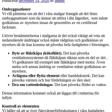
Publicerat
december 14, 2020
av
admin
Ombyggnationer
Vi vill påminna om att det i våra stadgar framgår att det finns
ombyggnationer som du ämnar att utföra i din lägenhet, som måste
godkännas av styrelsen innan de genomförs av en certifierad
fackman.
Utöver bestämmelserna i stadgarna är det också viktigt att veta att
nedanstående ändringar också måste rådgöras och godkännas av
styrelsen då de kan komma att påverka hela fastigheten i föreningen.
Byte av fläktkåpa (köksfläkt).
Det kan påverka
ventilationssystemet
då fläktkåpan räknas som en del av det .
Vi godkänner till exempel inte fläktkåpor med motor. Även
andra och annan ändring av ventilation måste godkännas av
styrelsen.
Avlägsna eller flytta element
eller handdukstork. Det kan
påverka värmen och hur fördelningen av den sker.
Dra om vattenledningar.
Det kan påverka flödet av vatten.
Denna information kommer också att läggas till i rutinerna för
inflytt.
Kontroll av elementen
Vi håller på att se över fjärrvärmeförbrukningen i våra fastigheter.