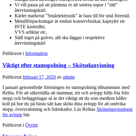
Vi vill passa på att påminna er att sortera sopor i ”rätt”
återvinningskärl.
Kärlet markerat ”Småelektronik” är bara till för små föremål.
Metallförpackningar är endast konservburkar, kapsyler etc
INTE kastruller,
VVS artiklar etc.
Ställ inget på golvet, allt ska läggas i respektive
återvinningskärl
Publicerat i
Information
Viktigt efter stamspolning – Skötselanvisning
Publicerat
februari 17, 2020
av
admin
I januari genomförde föreningen en stamspolning tillsammans med
Relita. För att säkerställa att stammar, rör och avlopp hålls fria från
stopp och beläggningar så är det viktigt att du som medlem håller
koll på hur du på bästa sätt kan sköta dina avlopp för att undvika
stopp, översvämning och fuktskador. Läs Relitas
Skötselanvisningar
för avlopp
här.
Publicerat i
Övrigt