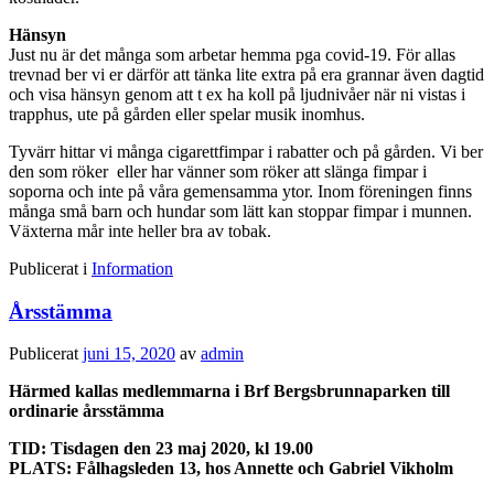
Hänsyn
Just nu är det många som arbetar hemma pga covid-19. För allas
trevnad ber vi er därför att tänka lite extra på era grannar även dagtid
och visa hänsyn genom att t ex ha koll på ljudnivåer när ni vistas i
trapphus, ute på gården eller spelar musik inomhus.
Tyvärr hittar vi många cigarettfimpar i rabatter och på gården. Vi ber
den som röker
eller har vänner som röker att slänga fimpar i
soporna och inte på våra gemensamma ytor. Inom föreningen finns
många små barn och hundar som lätt kan stoppar fimpar i munnen.
Växterna mår inte heller bra av tobak.
Publicerat i
Information
Årsstämma
Publicerat
juni 15, 2020
av
admin
Härmed kallas medlemmarna i Brf Bergsbrunnaparken till
ordinarie årsstämma
TID:
Tisdagen den 23 maj 2020, kl 19.00
PLATS:
Fålhagsleden 13, hos Annette och Gabriel Vikholm