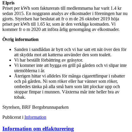
Elpris
Priset per kWh som fakturerats till medlemmarna har varit 1.4 kr
sedan 2015. En noggrann analys av elkostnader i föreningen har nu
gjorts. Styrelsen har beslutat att fr o m de 26 oktober 2019 höja
priset per kWh till 1.65 kr, som är den verkliga kostnaden. Vi
kommer fr o m 2020 att införa årlig genomgång av elkostnader.
Övrig information
Sanden i sandlådan är bytt och vi har satt ett nät över den för
att skydda mot att katterna använder den som toalett.
Vi har beställt förbättring av gräsytor.
Vi kommer inte att bygga en grill på gården och vi slipar inte
utemöblerna i år.
Återigen hittar vi alldeles för många cigarettfimpar i rabatter
och på gården. Ni som röker eller har vänner som röker,
ombedes tänka på alla små barn som lätt plockar upp och
stoppar fimpar i munnen. Växterna mår inte heller bra av
tobak.
Styrelsen, BRF Bergsbrunnaparken
Publicerat i
Information
Information om elfakturering