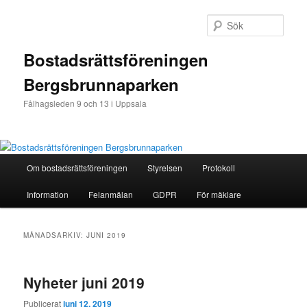
Hoppa
Hoppa
till
till
Sök
primärt
sekundärt
innehåll
innehåll
Bostadsrättsföreningen
Bergsbrunnaparken
Fålhagsleden 9 och 13 i Uppsala
Huvudmeny
Om bostadsrättsföreningen
Styrelsen
Protokoll
Information
Felanmälan
GDPR
För mäklare
MÅNADSARKIV:
JUNI 2019
Nyheter juni 2019
Publicerat
juni 12, 2019