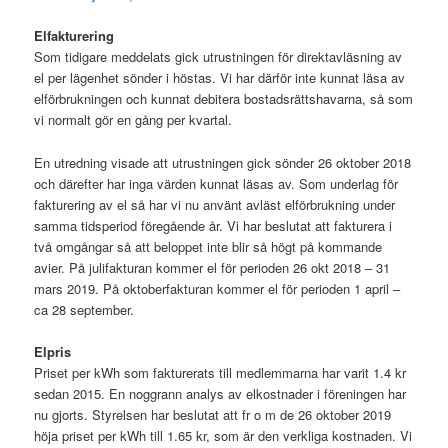
Elfakturering
Som tidigare meddelats gick utrustningen för direktavläsning av
el per lägenhet sönder i höstas. Vi har därför inte kunnat läsa av
elförbrukningen och kunnat debitera bostadsrättshavarna, så som
vi normalt gör en gång per kvartal.
En utredning visade att utrustningen gick sönder 26 oktober 2018
och därefter har inga värden kunnat läsas av. Som underlag för
fakturering av el så har vi nu använt avläst elförbrukning under
samma tidsperiod föregående år. Vi har beslutat att fakturera i
två omgångar så att beloppet inte blir så högt på kommande
avier. På julifakturan kommer el för perioden 26 okt 2018 – 31
mars 2019. På oktoberfakturan kommer el för perioden 1 april –
ca 28 september.
Elpris
Priset per kWh som fakturerats till medlemmarna har varit 1.4 kr
sedan 2015. En noggrann analys av elkostnader i föreningen har
nu gjorts. Styrelsen har beslutat att fr o m de 26 oktober 2019
höja priset per kWh till 1.65 kr, som är den verkliga kostnaden. Vi